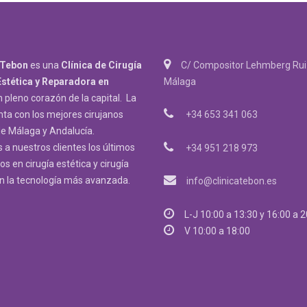
 Tebon
es una
Clínica de Cirugía
C/ Compositor Lehmberg Ruiz
Estética y Reparadora
en
Málaga
n pleno corazón de la capital. La
nta con los mejores cirujanos
+34 653 341 063
de Málaga y Andalucía.
a nuestros clientes los últimos
+34 951 218 973
s en cirugía estética y cirugía
on la tecnología más avanzada.
info@clinicatebon.es
L-J 10:00 a 13:30 y 16:00 a 
V 10:00 a 18:00