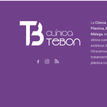
La
Clínica
Plástica, 
Málaga
, e
clínica cue
estéticos 
Ofrecemos 
tratamiento
plástica c