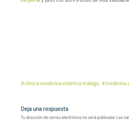
corporal
y junto con unos estilos de vida saludab
clinica medicina estetica malaga
medicina 
Deja una respuesta
Tu dirección de correo electrónico no será publicada.
Los ca