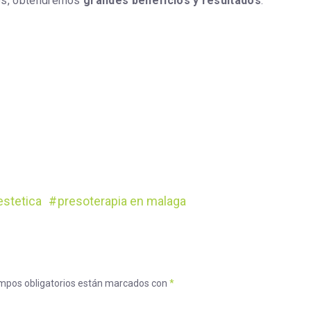
les, obtendremos
grandes beneficios y resultados
.
estetica
presoterapia en malaga
mpos obligatorios están marcados con
*