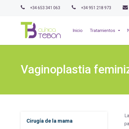
+34 653 341 063
+34 951 218 973
Inicio
Tratamientos
Vaginoplastia femini
La
Cirugía de la mama
pa