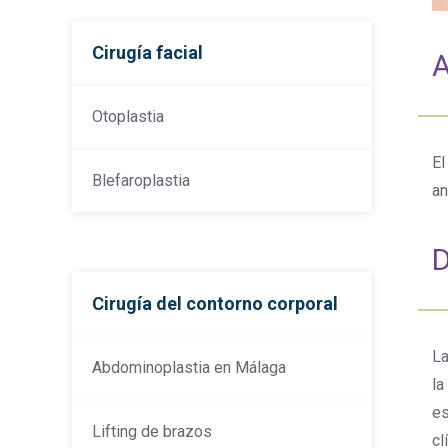
Cirugía facial
A
Otoplastia
El
Blefaroplastia
an
D
Cirugía del contorno corporal
La
Abdominoplastia en Málaga
la
es
Lifting de brazos
cl