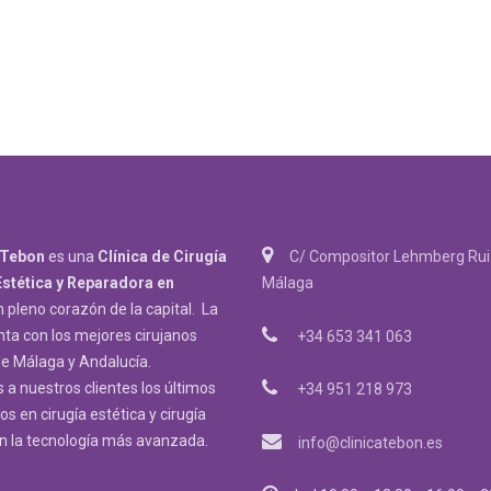
 Tebon
es una
Clínica de Cirugía
C/ Compositor Lehmberg Ruiz
Estética y Reparadora
en
Málaga
n pleno corazón de la capital. La
nta con los mejores cirujanos
+34 653 341 063
de Málaga y Andalucía.
a nuestros clientes los últimos
+34 951 218 973
s en cirugía estética y cirugía
on la tecnología más avanzada.
info@clinicatebon.es