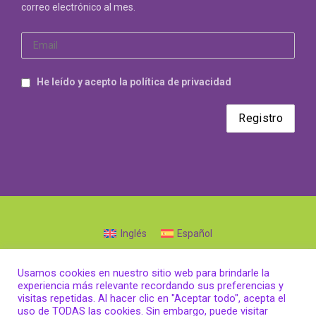
correo electrónico al mes.
He leído y acepto la política de privacidad
Inglés
Español
POLÍTICA DE PRIVACIDAD
|
AVISO LEGAL
|
POLÍTICA DE
Usamos cookies en nuestro sitio web para brindarle la
COOKIES
experiencia más relevante recordando sus preferencias y
visitas repetidas. Al hacer clic en "Aceptar todo", acepta el
uso de TODAS las cookies. Sin embargo, puede visitar